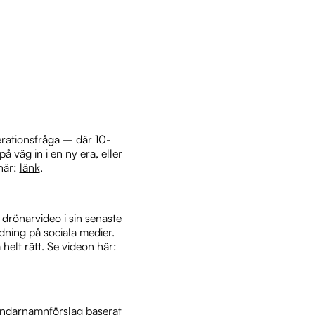
nerationsfråga – där 10-
å väg in i en ny era, eller
 här:
länk
.
drönarvideo i sin senaste
dning på sociala medier.
helt rätt. Se videon här:
ändarnamnförslag baserat