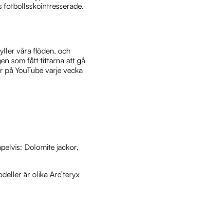
 fotbollsskointresserade.
fyller våra flöden, och
 som fått tittarna att gå
ar på YouTube varje vecka
elvis: Dolomite jackor,
deller är olika Arc’teryx