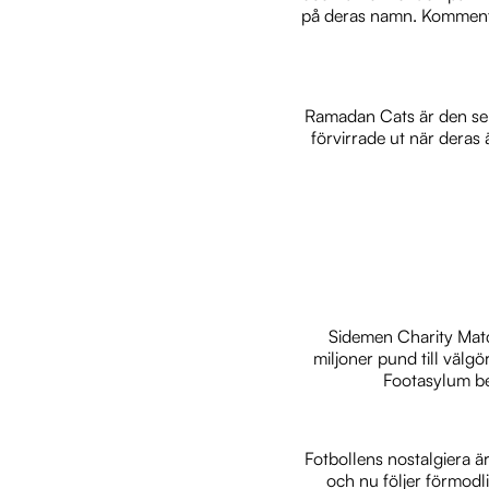
på deras namn. Kommenta
Ramadan Cats är den sena
förvirrade ut när deras
Sidemen Charity Matc
miljoner pund till välg
Footasylum bev
Fotbollens nostalgiera ä
och nu följer förmodl