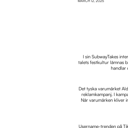
MARCH 12, 2025
I sin SubwayTakes inter
talets festkultur lämnas b
handlar d
Det tyska varumärket Ald
reklamkampanj. I kampan
När varumärken kliver in
Username-trenden på Tik