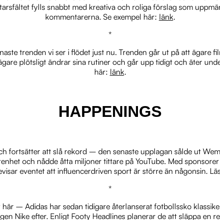
rsfältet fylls snabbt med kreativa och roliga förslag som uppmä
kommentarerna. Se exempel här:
länk
.
*
ste trenden vi ser i flödet just nu. Trenden går ut på att ägare fi
 ägare plötsligt ändrar sina rutiner och går upp tidigt och äter u
här:
länk
.
HAPPENINGS
h fortsätter att slå rekord – den senaste upplagan sålde ut Wemb
örenhet och nådde åtta miljoner tittare på YouTube. Med sponsor
isar eventet att influencerdriven sport är större än någonsin. Lä
*
r här – Adidas har sedan tidigare återlanserat fotbollssko klassi
igen Nike efter. Enligt Footy Headlines planerar de att släppa e