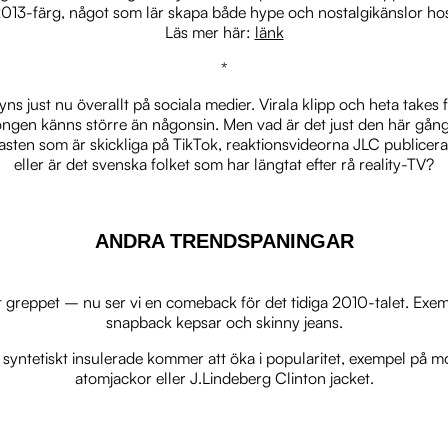
 2013-färg, något som lär skapa både hype och nostalgikänslor hos
Läs mer här:
länk
*
ns just nu överallt på sociala medier. Virala klipp och heta takes 
gen känns större än någonsin. Men vad är det just den här gången
casten som är skickliga på TikTok, reaktionsvideorna JLC publicer
eller är det svenska folket som har längtat efter rå reality-TV?
ANDRA TRENDSPANINGAR
greppet – nu ser vi en comeback för det tidiga 2010-talet. Exemp
snapback kepsar och skinny jeans.
r syntetiskt insulerade kommer att öka i popularitet, exempel på mo
atomjackor eller J.Lindeberg Clinton jacket.