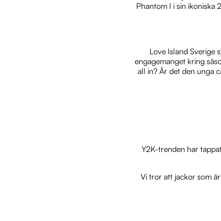
Phantom I i sin ikoniska
Love Island Sverige sy
engagemanget kring säson
all in? Är det den unga 
Y2K-trenden har tappat 
Vi tror att jackor som ä