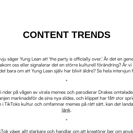
CONTENT TRENDS
vju säger Yung Lean att 'the party is officially over.' Är det en ge
akom oss eller signalerar det en större kulturell förändring? Är vi p
et bara om att Yung Lean själv har blivit äldre? Se hela intervjun
*
i rider på vågen av virala memes och parodierar Drakes omtalade 
jen marknadsför de sina nya slides, och klippet har fått stor spri
 i TikToks kultur och omfamnar memes på rätt sätt, kan det landa 
länk
.
*
Tok växer allt starkare och handlar om att kreatörer ber om anv