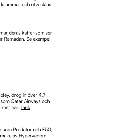
rksammas och utvecklas i
lmar deras katter som ser
nder Ramadan. Se exempel
ley, drog in över 4,7
er som Qatar Airways och
s mer här:
länk
ker som Predator och F50,
n remake av Hypervenom