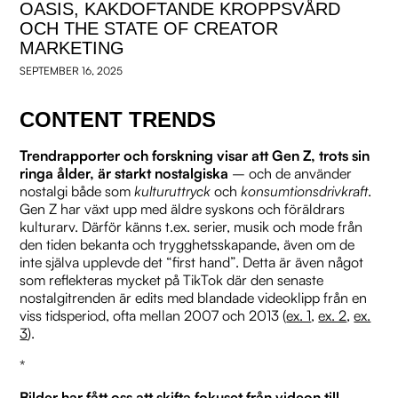
OASIS, KAKDOFTANDE KROPPSVÅRD
OCH THE STATE OF CREATOR
MARKETING
SEPTEMBER 16, 2025
CONTENT TRENDS
Trendrapporter och forskning visar att Gen Z, trots sin
ringa ålder, är starkt
nostalgiska
– och de använder
nostalgi både som
kulturuttryck
och
konsumtionsdrivkraft
.
Gen Z har växt upp med äldre syskons och föräldrars
kulturarv. Därför känns t.ex. serier, musik och mode från
den tiden bekanta och trygghetsskapande, även om de
inte själva upplevde det “first hand”. Detta är även något
som reflekteras mycket på TikTok där den senaste
nostalgitrenden är edits med blandade videoklipp från en
viss tidsperiod, ofta mellan 2007 och 2013 (
ex. 1
,
ex. 2
,
ex.
3
).
*
Bilder har fått oss att skifta fokuset från videon till