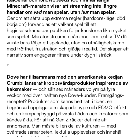
Minecraft-maraton visar att streaming inte längre
handlar om
vad
man spelar, utan
hur
man spelar.
Genom att sätta upp extrema regler (hardcore-läge, död =
börja om) förvandlas ett välkänt spel till ett
höginsatsdrama där publiken följer känslorna lika mycket
som spelet. Maratonstreamen påminner om reality-TV där
vi inte bara följer ett spelande, utan en uthållighetskamp
med trötthet, frustration och glädje i realtid. Det skapar ett
narrativ som engagerar tittare under dygn i sträck.
*
Dove har tillsammans med den amerikanska kedjan
Crumbl lanserat kroppsvårdsprodukter inspirerade av
kaksmaker
– och sålt sex månaders volym på fyra
veckor med över hälften nya Dove-kunder. Framgångs-
receptet? Produkter som känns helt rätt i tiden, en
begränsad upplaga som skapade hype och FOMO-effekt
och en kampanj byggd på virala flöden och kreatörer som
kändes äkta. För att nå Gen Z räcker det inte att
annonsera. Man måste bli en del av kulturen – med
oväntade samarbeten, lekfulla upplevelser och innehåll