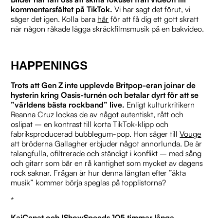
kommentarsfältet på TikTok.
Vi har sagt det förut, vi
säger det igen. Kolla bara
här
för att få dig ett gott skratt
när någon råkade lägga skräckfilmsmusik på en bakvideo.
HAPPENINGS
Trots att Gen Z inte upplevde Britpop-eran joinar de
hysterin kring Oasis-turnén och betalar dyrt för att se
”världens bästa rockband” live.
Enligt kulturkritikern
Reanna Cruz lockas de av något autentiskt, rått och
oslipat – en kontrast till korta TikTok-klipp och
fabriksproducerad bubblegum-pop. Hon säger till
Vouge
att bröderna Gallagher erbjuder något annorlunda. De är
talangfulla, ofiltrerade och ständigt i konflikt – med sång
och gitarr som bär en rå kantighet som mycket av dagens
rock saknar. Frågan är hur denna längtan efter ”äkta
musik” kommer börja speglas på topplistorna?
*
KaiCenat och IShowSpeeds 105 timmar långa