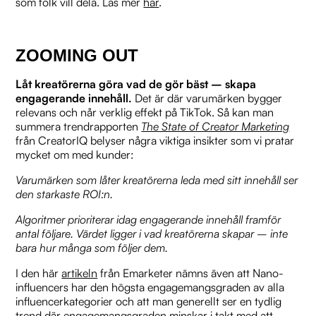
som folk vill dela. Läs mer
här
.
ZOOMING OUT
Låt kreatörerna göra vad de gör bäst – skapa
engagerande innehåll.
Det är där varumärken bygger
relevans och når verklig effekt på TikTok. Så kan man
summera trendrapporten
The State of Creator Marketing
från CreatorIQ belyser några viktiga insikter som vi pratar
mycket om med kunder:
Varumärken som låter kreatörerna leda med sitt innehåll ser
den starkaste ROI:n.
Algoritmer prioriterar idag engagerande innehåll framför
antal följare. Värdet ligger i vad kreatörerna skapar – inte
bara hur många som följer dem.
I den här
artikeln
från Emarketer nämns även att Nano-
influencers har den högsta engagemangsgraden av alla
influencerkategorier och att man generellt ser en tydlig
trend där engagemangsgraden minskar i takt med att