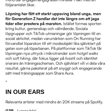
följarantalet ökar.
Löpning har fått ett starkt uppsving bland unga, men
för Generation Z handlar det inte längre om att jaga
tider eller prestera på maraton.
Istället formas sporten
kring kultur, gemenskap och välmående. Sociala
löpgrupper och TikTok-utmaningar gör löpningen till en
social aktivitet, medan varumärken som On Running har
förvandlat löparskon till ett modeobjekt lika självklart på
gatan som på löparbanan. På plattformar som TikTok får
löpningen nya uttryck i mikrotrender som
hotgirl walks
och
soft hiking
, där fokus ligger på livsstil och identitet
snarare än träningsscheman. Och självklart vill vi dela våra
resultat, gärna paketerat på ett snyggt och engagerande
sätt med träningsappar som Share Aura.
*
IN OUR EARS
Relevanta artister med mindre än 20K streams på Spotify.
G3B
- Lyssna
här
!