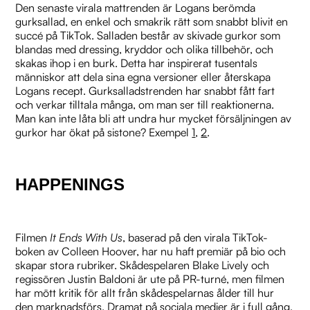
Den senaste virala mattrenden är Logans berömda
gurksallad, en enkel och smakrik rätt som snabbt blivit en
succé på TikTok. Salladen består av skivade gurkor som
blandas med dressing, kryddor och olika tillbehör, och
skakas ihop i en burk. Detta har inspirerat tusentals
människor att dela sina egna versioner eller återskapa
Logans recept. Gurksalladstrenden har snabbt fått fart
och verkar tilltala många, om man ser till reaktionerna.
Man kan inte låta bli att undra hur mycket försäljningen av
gurkor har ökat på sistone? Exempel
1
,
2
.
HAPPENINGS
Filmen
It Ends With Us
, baserad på den virala TikTok-
boken av Colleen Hoover, har nu haft premiär på bio och
skapar stora rubriker. Skådespelaren Blake Lively och
regissören Justin Baldoni är ute på PR-turné, men filmen
har mött kritik för allt från skådespelarnas ålder till hur
den marknadsförs. Dramat på sociala medier är i full gång,