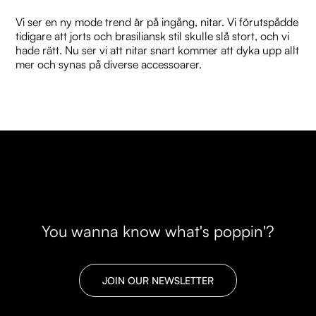
Vi ser en ny mode trend är på ingång, nitar. Vi förutspådde
tidigare att jorts och brasiliansk stil skulle slå stort, och vi
hade rätt. Nu ser vi att nitar snart kommer att dyka upp allt
mer och synas på diverse accessoarer.
You wanna know what's poppin'?
JOIN OUR NEWSLETTER
JOIN OUR NEWSLETTER